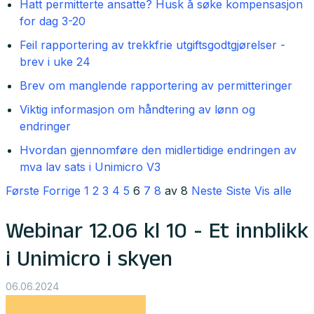
Hatt permitterte ansatte? Husk å søke kompensasjon
for dag 3-20
Feil rapportering av trekkfrie utgiftsgodtgjørelser -
brev i uke 24
Brev om manglende rapportering av permitteringer
Viktig informasjon om håndtering av lønn og
endringer
Hvordan gjennomføre den midlertidige endringen av
mva lav sats i Unimicro V3
Første
Forrige
1
2
3
4
5
6
7
8
av 8
Neste
Siste
Vis alle
Webinar 12.06 kl 10 - Et innblikk
i Unimicro i skyen
06.06.2024