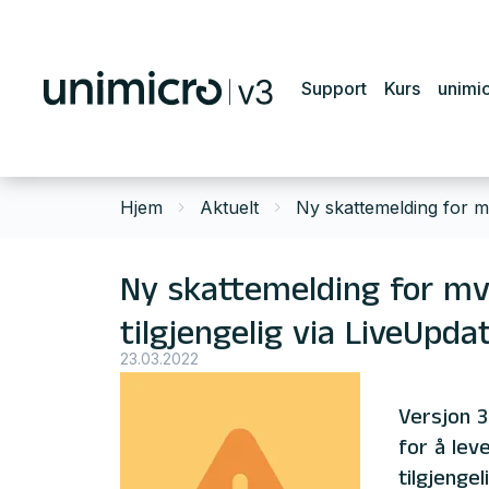
Support
Kurs
unimi
Hjem
Aktuelt
Ny skattemelding for mv
Ny skattemelding for mva
tilgjengelig via LiveUpda
23.03.2022
Versjon 3
for å lev
tilgjenge