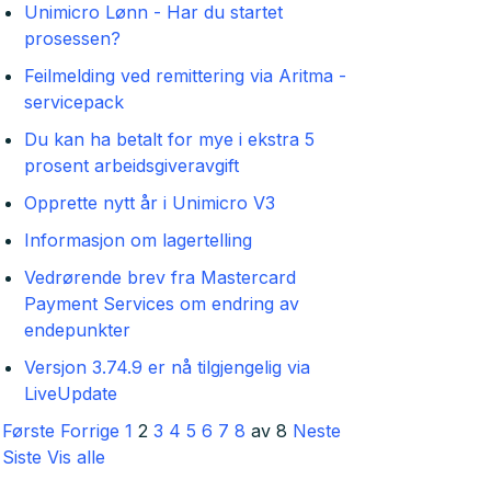
Unimicro Lønn - Har du startet
prosessen?
Feilmelding ved remittering via Aritma -
servicepack
Du kan ha betalt for mye i ekstra 5
prosent arbeidsgiveravgift
Opprette nytt år i Unimicro V3
Informasjon om lagertelling
Vedrørende brev fra Mastercard
Payment Services om endring av
endepunkter
Versjon 3.74.9 er nå tilgjengelig via
LiveUpdate
Første
Forrige
1
2
3
4
5
6
7
8
av 8
Neste
Siste
Vis alle