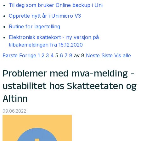
Til deg som bruker Online backup i Uni
Opprette nytt år i Unimicro V3
Rutine for lagertelling
Elektronisk skattekort - ny versjon på
tilbakemeldingen fra 15.12.2020
Første
Forrige
1
2
3
4
5
6
7
8
av 8
Neste
Siste
Vis alle
Problemer med mva-melding -
ustabilitet hos Skatteetaten og
Altinn
09.06.2022