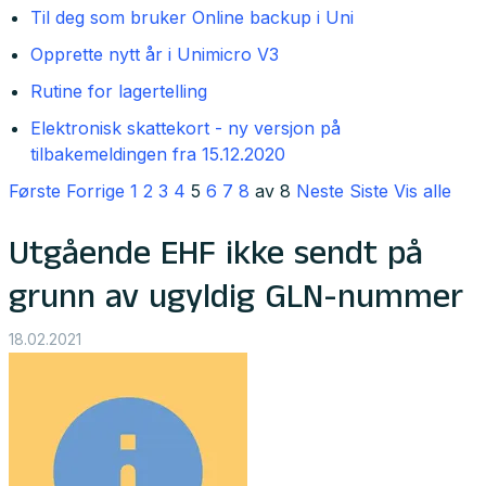
Til deg som bruker Online backup i Uni
Opprette nytt år i Unimicro V3
Rutine for lagertelling
Elektronisk skattekort - ny versjon på
tilbakemeldingen fra 15.12.2020
Første
Forrige
1
2
3
4
5
6
7
8
av 8
Neste
Siste
Vis alle
Utgående EHF ikke sendt på
grunn av ugyldig GLN-nummer
18.02.2021