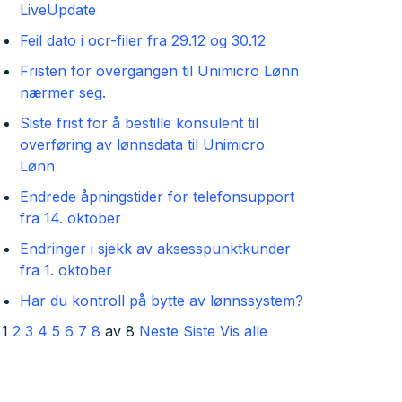
LiveUpdate
Feil dato i ocr-filer fra 29.12 og 30.12
Fristen for overgangen til Unimicro Lønn
nærmer seg.
Siste frist for å bestille konsulent til
overføring av lønnsdata til Unimicro
Lønn
Endrede åpningstider for telefonsupport
fra 14. oktober
Endringer i sjekk av aksesspunktkunder
fra 1. oktober
Har du kontroll på bytte av lønnssystem?
1
2
3
4
5
6
7
8
av 8
Neste
Siste
Vis alle