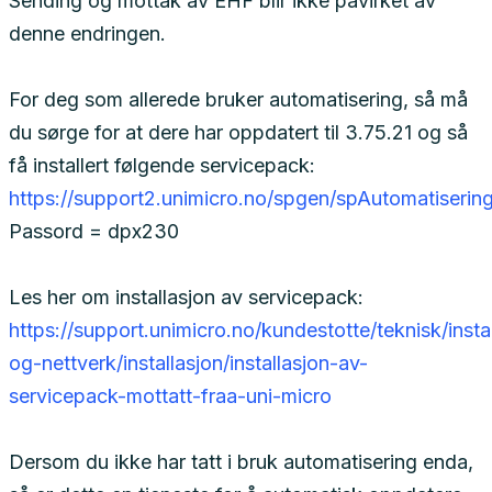
Sending og mottak av EHF blir ikke påvirket av
denne endringen.
For deg som allerede bruker automatisering, så må
du sørge for at dere har oppdatert til 3.75.21 og så
få installert følgende servicepack:
https://support2.unimicro.no/spgen/spAutomatiser
Passord = dpx230
Les her om installasjon av servicepack:
https://support.unimicro.no/kundestotte/teknisk/insta
og-nettverk/installasjon/installasjon-av-
servicepack-mottatt-fraa-uni-micro
Dersom du ikke har tatt i bruk automatisering enda,