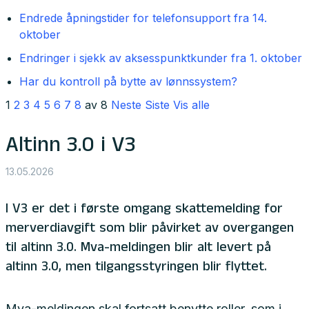
Endrede åpningstider for telefonsupport fra 14.
oktober
Endringer i sjekk av aksesspunktkunder fra 1. oktober
Har du kontroll på bytte av lønnssystem?
1
2
3
4
5
6
7
8
av 8
Neste
Siste
Vis alle
Altinn 3.0 i V3
13.05.2026
I V3 er det i første omgang skattemelding for
merverdiavgift som blir påvirket av overgangen
til altinn 3.0. Mva-meldingen blir alt levert på
altinn 3.0, men tilgangsstyringen blir flyttet.
Mva-meldingen skal fortsatt benytte roller, som i