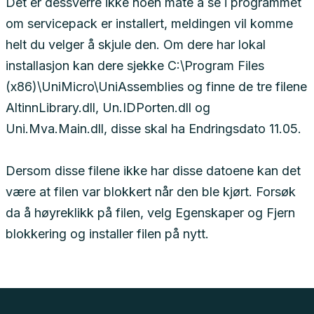
Det er dessverre ikke noen måte å se i programmet
om servicepack er installert, meldingen vil komme
helt du velger å skjule den. Om dere har lokal
installasjon kan dere sjekke C:\Program Files
(x86)\UniMicro\UniAssemblies og finne de tre filene
AltinnLibrary.dll, Un.IDPorten.dll og
Uni.Mva.Main.dll, disse skal ha Endringsdato 11.05.
Dersom disse filene ikke har disse datoene kan det
være at filen var blokkert når den ble kjørt. Forsøk
da å høyreklikk på filen, velg Egenskaper og Fjern
blokkering og installer filen på nytt.