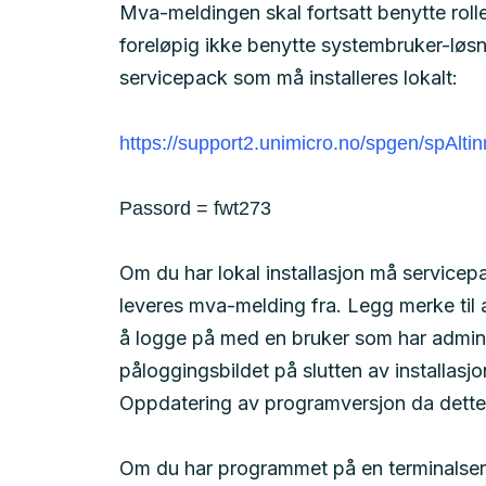
Mva-meldingen skal fortsatt benytte rolle
foreløpig ikke benytte systembruker-løsni
servicepack som må installeres lokalt:
https://support2.unimicro.no/spgen/spAlt
Passord = fwt273
Om du har lokal installasjon må servicepa
leveres mva-melding fra. Legg merke til a
å logge på med en bruker som har adminis
påloggingsbildet på slutten av installasjon
Oppdatering av programversjon da dette 
Om du har programmet på en terminalserv