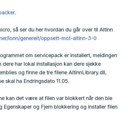
packer.
ro, så ser du her hvordan du går over til Altinn
oner/lonn/generelt/oppsett-mot-altinn-3-0
rogrammet om servicepack er installert, meldingen
 dere har lokal installasjon kan dere sjekke
lies og finne de tre filene AltinnLibrary.dll,
se skal ha Endringsdato 11.05.
e kan det være at filen var blokkert når den ble
lg Egenskaper og Fjern blokkering og installer filen