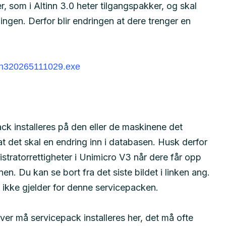
r, som i Altinn 3.0 heter tilgangspakker, og skal
ngen. Derfor blir endringen at dere trenger en
inn320265111029.exe
ck installeres på den eller de maskinene det
t det skal en endring inn i databasen. Husk derfor
tratorrettigheter i Unimicro V3 når dere får opp
en. Du kan se bort fra det siste bildet i linken ang.
ikke gjelder for denne servicepacken.
er må servicepack installeres her, det må ofte