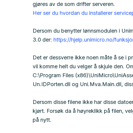
gjøres av de som drifter serveren.
Her ser du hvordan du installerer service
Dersom du benytter lønnsmodulen i Unimic
3.0 der:
https://hjelp.unimicro.no/funksj
Det er dessverre ikke noen måte å se i p
vil komme helt du velger å skjule den. Om
C:\Program Files (x86)\UniMicro\UniAssemb
Un.IDPorten.dll og Uni.Mva.Main.dll, dis
Dersom disse filene ikke har disse datoen
kjørt. Forsøk da å høyreklikk på filen, ve
på nytt.