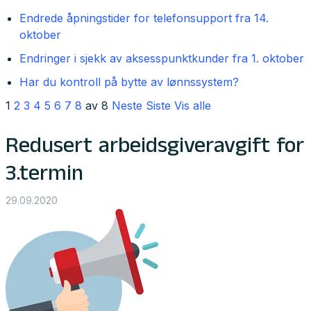
Endrede åpningstider for telefonsupport fra 14.
oktober
Endringer i sjekk av aksesspunktkunder fra 1. oktober
Har du kontroll på bytte av lønnssystem?
1
2
3
4
5
6
7
8
av 8
Neste
Siste
Vis alle
Redusert arbeidsgiveravgift for
3.termin
29.09.2020