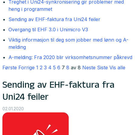
Treghet i Uni24-synkronisering gir problemer med
heng i programmet
Sending av EHF-faktura fra Uni24 feiler
Overgang til EHF 3.0 i Unimicro V3
Viktig informasjon til deg som jobber med lønn og A-
melding
A-melding: Fra 2020 blir virksomhetsnummer påkrevd
Første
Forrige
1
2
3
4
5
6
7
8
av 8
Neste
Siste
Vis alle
Sending av EHF-faktura fra
Uni24 feiler
02.01.2020