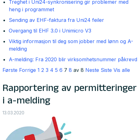
Treghet i Uni24-synkronisering gir problemer med
heng i programmet
Sending av EHF-faktura fra Uni24 feiler
Overgang til EHF 3.0 i Unimicro V3
Viktig informasjon til deg som jobber med lønn og A-
melding
A-melding: Fra 2020 blir virksomhetsnummer påkrevd
Første
Forrige
1
2
3
4
5
6
7
8
av 8
Neste
Siste
Vis alle
Rapportering av permitteringer
i a-melding
13.03.2020