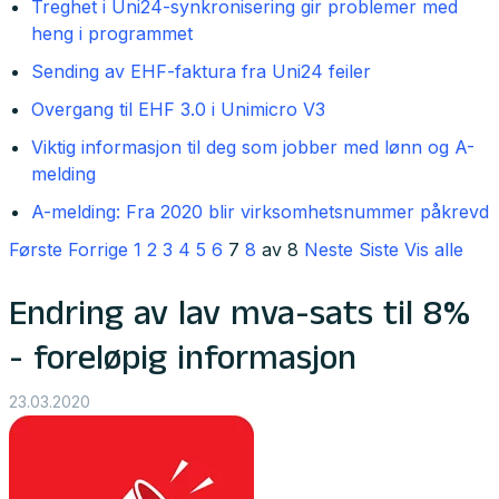
Treghet i Uni24-synkronisering gir problemer med
heng i programmet
Sending av EHF-faktura fra Uni24 feiler
Overgang til EHF 3.0 i Unimicro V3
Viktig informasjon til deg som jobber med lønn og A-
melding
A-melding: Fra 2020 blir virksomhetsnummer påkrevd
Første
Forrige
1
2
3
4
5
6
7
8
av 8
Neste
Siste
Vis alle
Endring av lav mva-sats til 8%
- foreløpig informasjon
23.03.2020