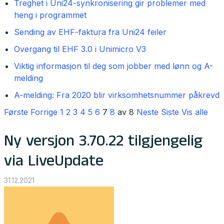
Treghet i Uni24-synkronisering gir problemer med
heng i programmet
Sending av EHF-faktura fra Uni24 feiler
Overgang til EHF 3.0 i Unimicro V3
Viktig informasjon til deg som jobber med lønn og A-
melding
A-melding: Fra 2020 blir virksomhetsnummer påkrevd
Første
Forrige
1
2
3
4
5
6
7
8
av 8
Neste
Siste
Vis alle
Ny versjon 3.70.22 tilgjengelig
via LiveUpdate
31.12.2021