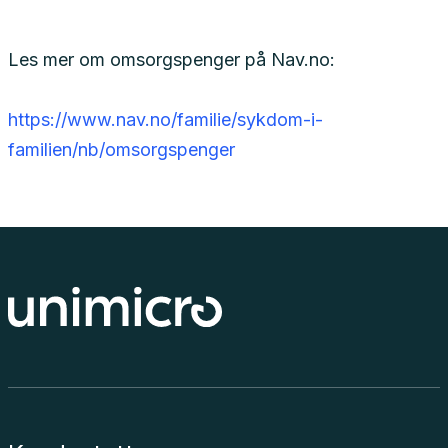
Les mer om omsorgspenger på Nav.no:
https://www.nav.no/familie/sykdom-i-
familien/nb/omsorgspenger