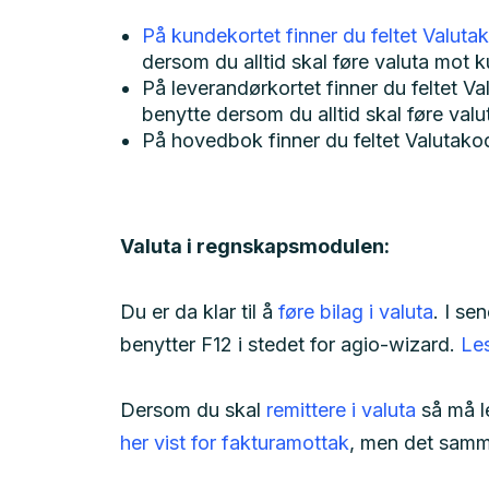
På kundekortet finner du feltet Valuta
dersom du alltid skal føre valuta mot
På leverandørkortet finner du feltet V
benytte dersom du alltid skal føre val
På hovedbok finner du feltet Valutako
Valuta i regnskapsmodulen:
Du er da klar til å
føre bilag i valuta
. I se
benytter F12 i stedet for agio-wizard.
Les
Dersom du skal
remittere i valuta
så må l
her vist for fakturamottak
, men det samme 