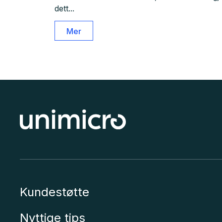
dett...
Mer
Kundestøtte
Nyttige tips