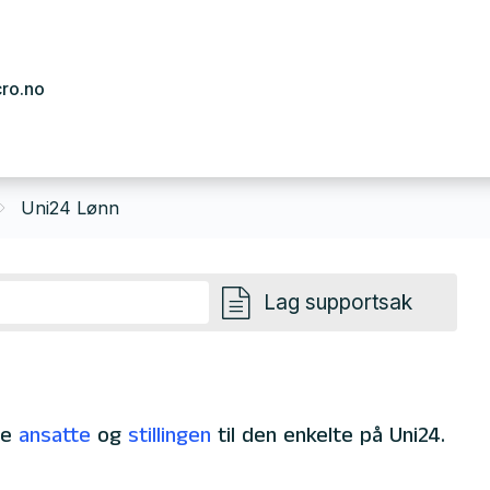
cro.no
Uni24 Lønn
Lag supportsak
de
ansatte
og
stillingen
til den enkelte på Uni24.