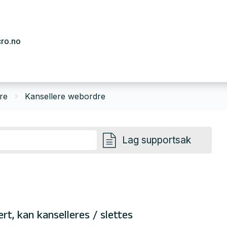
cro.no
re
Kansellere webordre
Lag supportsak
rt, kan kanselleres / slettes