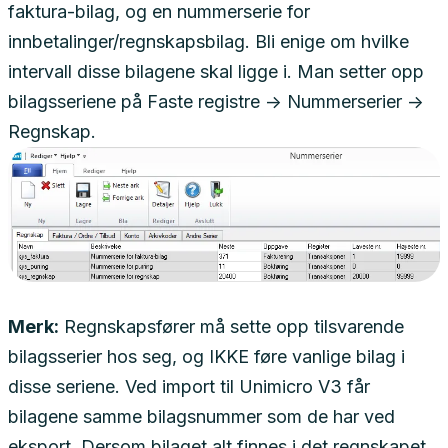
faktura-bilag, og en nummerserie for
innbetalinger/regnskapsbilag. Bli enige om hvilke
intervall disse bilagene skal ligge i. Man setter opp
bilagsseriene på Faste registre -> Nummerserier ->
Regnskap.
Merk:
Regnskapsfører må sette opp tilsvarende
bilagsserier hos seg, og IKKE føre vanlige bilag i
disse seriene. Ved import til Unimicro V3 får
bilagene samme bilagsnummer som de har ved
eksport. Dersom bilaget alt finnes i det regnskapet