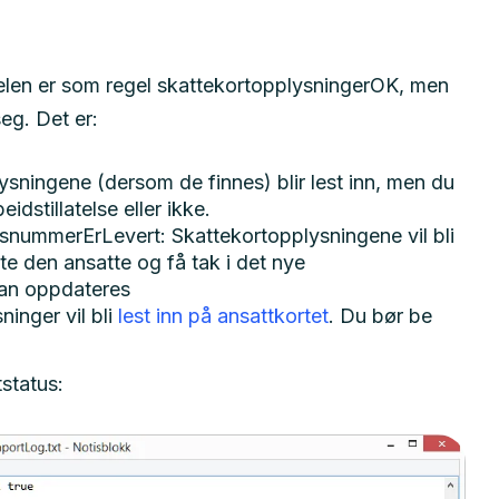
selen er som regel skattekortopplysningerOK, men
eg. Det er:
lysningene (dersom de finnes) blir lest inn, men du
dstillatelse eller ikke.
nummerErLevert: Skattekortopplysningene vil bli
te den ansatte og få tak i det nye
kan oppdateres
inger vil bli
lest inn på ansattkortet
. Du bør be
tstatus: