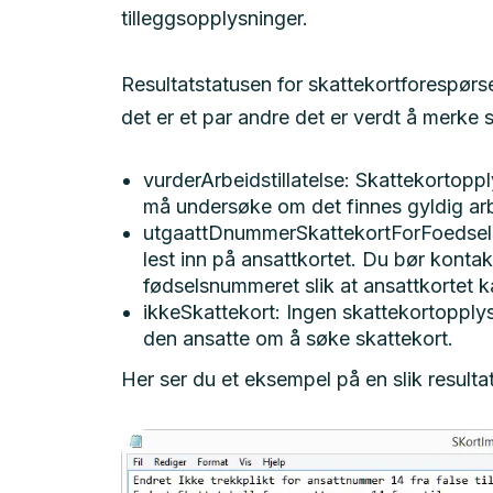
tilleggsopplysninger.
Resultatstatusen for skattekortforespør
det er et par andre det er verdt å merke s
vurderArbeidstillatelse: Skattekortopp
må undersøke om det finnes gyldig arbei
utgaattDnummerSkattekortForFoedsels
lest inn på ansattkortet. Du bør kontak
fødselsnummeret slik at ansattkortet 
ikkeSkattekort: Ingen skattekortopplysn
den ansatte om å søke skattekort.
Her ser du et eksempel på en slik resulta