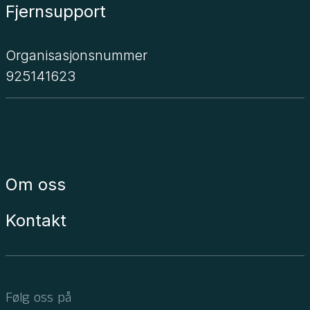
Fjernsupport
Organisasjonsnummer
925141623
Unimicro
Om oss
Kontakt
Følg oss på